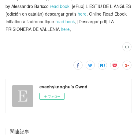
by Alessandro Baricco
read book
, [ePub] L ESTIU DE L ANGLES
(edición en catalán) descargar gratis
here
, Online Read Ebook
Initiation à l'aéronautique
read book
, [Descargar pdf] LA
PRISIONERA DE VALLENIA
here
,
evachyknoghu's Ownd
フォロー
関連記事