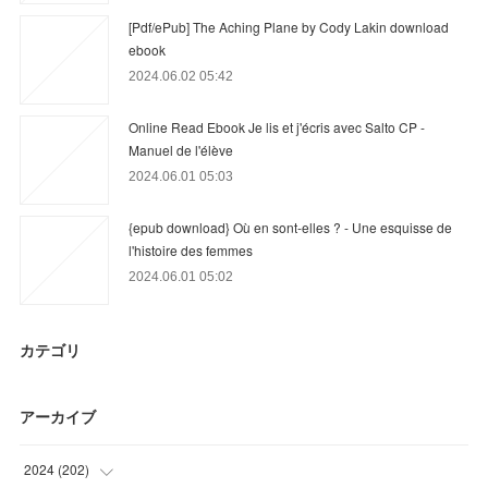
[Pdf/ePub] The Aching Plane by Cody Lakin download
ebook
2024.06.02 05:42
Online Read Ebook Je lis et j'écris avec Salto CP -
Manuel de l'élève
2024.06.01 05:03
{epub download} Où en sont-elles ? - Une esquisse de
l'histoire des femmes
2024.06.01 05:02
カテゴリ
アーカイブ
2024
(
202
)