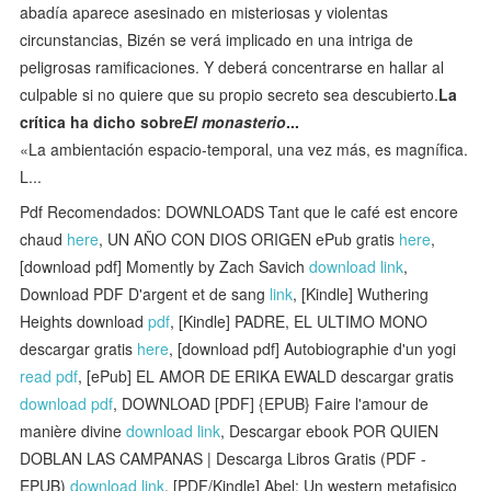
abadía aparece asesinado en misteriosas y violentas
circunstancias, Bizén se verá implicado en una intriga de
peligrosas ramificaciones. Y deberá concentrarse en hallar al
culpable si no quiere que su propio secreto sea descubierto.
La
crítica ha dicho sobre
El monasterio
...
«La ambientación espacio-temporal, una vez más, es magnífica.
L...
Pdf Recomendados: DOWNLOADS Tant que le café est encore
chaud
here
, UN AÑO CON DIOS ORIGEN ePub gratis
here
,
[download pdf] Momently by Zach Savich
download link
,
Download PDF D'argent et de sang
link
, [Kindle] Wuthering
Heights download
pdf
, [Kindle] PADRE, EL ULTIMO MONO
descargar gratis
here
, [download pdf] Autobiographie d'un yogi
read pdf
, [ePub] EL AMOR DE ERIKA EWALD descargar gratis
download pdf
, DOWNLOAD [PDF] {EPUB} Faire l'amour de
manière divine
download link
, Descargar ebook POR QUIEN
DOBLAN LAS CAMPANAS | Descarga Libros Gratis (PDF -
EPUB)
download link
, [PDF/Kindle] Abel: Un western metafisico