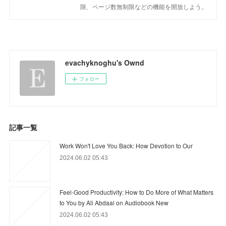
限、ページ数無制限などの機能を開放しよう。
evachyknoghu's Ownd
フォロー
記事一覧
Work Won't Love You Back: How Devotion to Our
2024.06.02 05:43
Feel-Good Productivity: How to Do More of What Matters
to You by Ali Abdaal on Audiobook New
2024.06.02 05:43